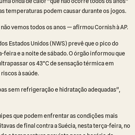
 uma onda de calor "que não ocorre todos os anos"
ltas temperaturas podem causar durante os jogos.
 não vemos todos os anos — afirmou Cornish à AP.
dos Estados Unidos (NWS) prevê que o pico do
a-feira e a noite de sábado. O órgão informou que
ltrapassar os 43°C de sensação térmica em
 riscos à saúde.
soas sem refrigeração e hidratação adequadas",
quipes que podem enfrentar as condições mais
avas de final contra a Suécia, nesta terça-feira, no