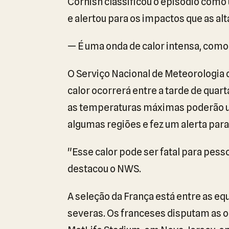
Cornish classificou o episódio como
e alertou para os impactos que as a
— É uma onda de calor intensa, como
O Serviço Nacional de Meteorologia 
calor ocorrerá entre a tarde de quart
as temperaturas máximas poderão u
algumas regiões e fez um alerta para
"Esse calor pode ser fatal para pes
destacou o NWS.
A seleção da França está entre as e
severas. Os franceses disputam as oit