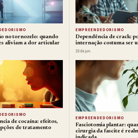
DEDORISMO
EMPREENDEDORISMO
ção no tornozelo: quando
Dependência de crack: po
es aliviam a dor articular
internação costuma ser 
25 de jun.
DEDORISMO
EMPREENDEDORISMO
cia de cocaína: efeitos,
Fasciotomia plantar: qua
 opções de tratamento
cirurgia da fascite é rea
indicada