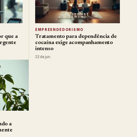
EMPREENDEDORISMO
r que a
Tratamento para dependência de
urgente
cocaína exige acompanhamento
intenso
22 de jun.
ndo a
lmente