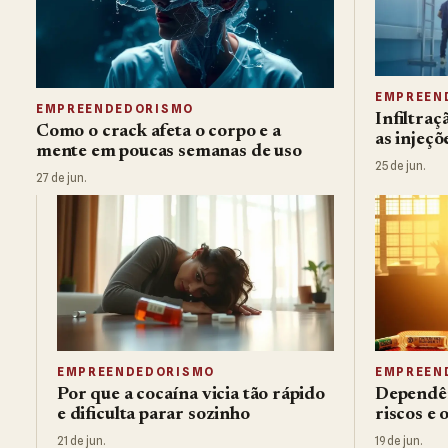
EMPREEN
EMPREENDEDORISMO
Infiltra
Como o crack afeta o corpo e a
as injeçõ
mente em poucas semanas de uso
25 de jun.
27 de jun.
EMPREENDEDORISMO
EMPREEN
Por que a cocaína vicia tão rápido
Dependên
e dificulta parar sozinho
riscos e
21 de jun.
19 de jun.