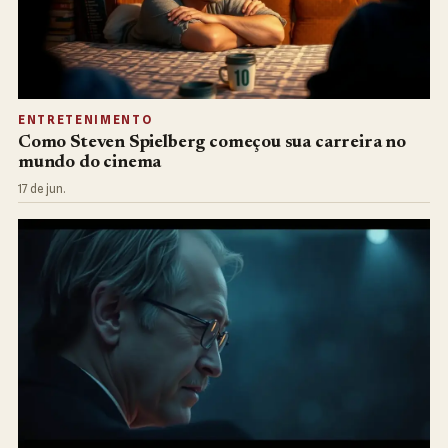
ENTRETENIMENTO
Como Steven Spielberg começou sua carreira no
mundo do cinema
17 de jun.