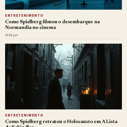
ENTRETENIMENTO
Como Spielberg filmou o desembarque na
Normandia no cinema
16 de jun.
ENTRETENIMENTO
Como Spielberg retratou o Holocausto em A Lista