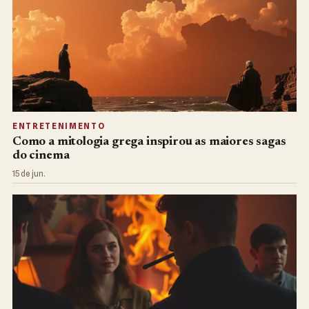
ENTRETENIMENTO
Como a mitologia grega inspirou as maiores sagas
do cinema
15 de jun.