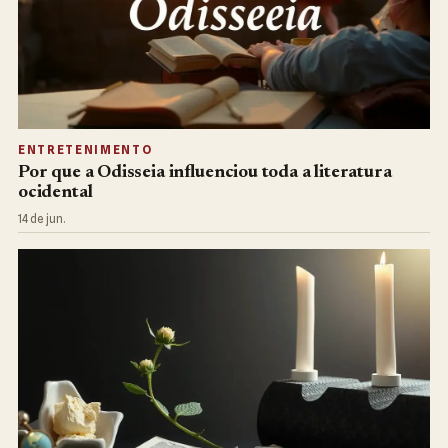
ENTRETENIMENTO
Por que a Odisseia influenciou toda a literatura
ocidental
14 de jun.