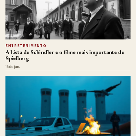
ENTRETENIMENTO
A Lista de Schindler e o filme mais importante de
Spielberg
16 de jun.