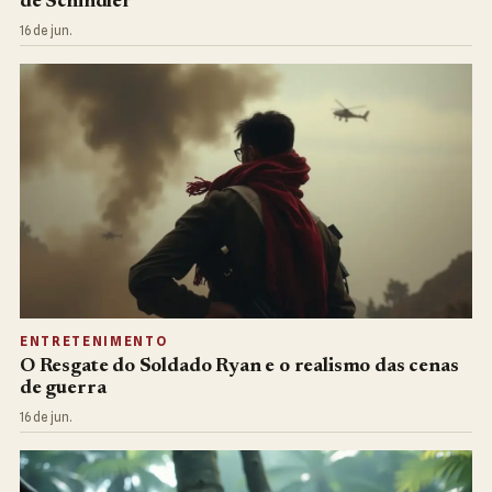
de Schindler
16 de jun.
ENTRETENIMENTO
O Resgate do Soldado Ryan e o realismo das cenas
de guerra
16 de jun.