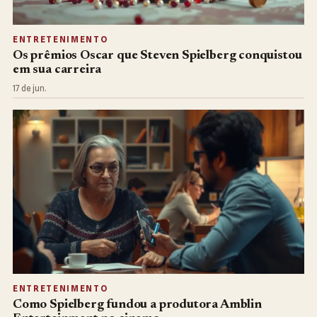
ENTRETENIMENTO
Os prêmios Oscar que Steven Spielberg conquistou
em sua carreira
17 de jun.
ENTRETENIMENTO
Como Spielberg fundou a produtora Amblin