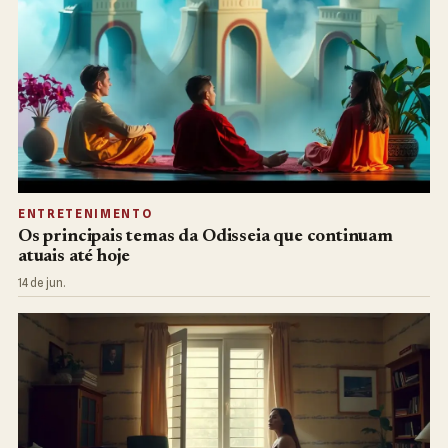
ENTRETENIMENTO
Os principais temas da Odisseia que continuam
atuais até hoje
14 de jun.