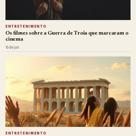
ENTRETENIMENTO
Os filmes sobre a Guerra de Troia que marcaram o
cinema
15 de jun.
ENTRETENIMENTO