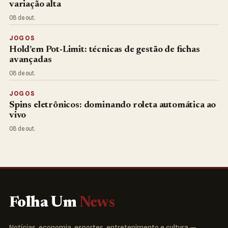
variação alta
08 de out.
JOGOS
Hold’em Pot-Limit: técnicas de gestão de fichas
avançadas
08 de out.
JOGOS
Spins eletrônicos: dominando roleta automática ao
vivo
08 de out.
Folha Um
News
Notícias, economia, esportes, entretenimento e cultura —