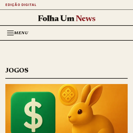
EDIÇÃO DIGITAL
Folha Um
News
MENU
JOGOS