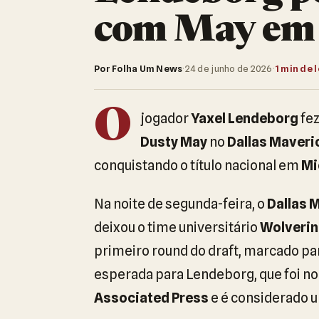
com May em 
Por Folha Um News
·
24 de junho de 2026
·
1 min de 
O
jogador
Yaxel Lendeborg
fez
Dusty May
no
Dallas Maveri
conquistando o título nacional em
Mi
Na noite de segunda-feira, o
Dallas 
deixou o time universitário
Wolveri
primeiro round do draft, marcado par
esperada para Lendeborg, que foi n
Associated Press
e é considerado u