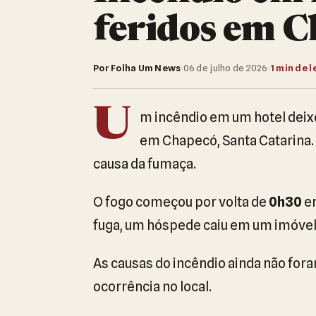
feridos em 
Por Folha Um News
·
06 de julho de 2026
·
1 min de l
U
m incêndio em um hotel deix
em Chapecó, Santa Catarina.
causa da fumaça.
O fogo começou por volta de
0h30
e
fuga, um hóspede caiu em um imóvel 
As causas do incêndio ainda não for
ocorrência no local.