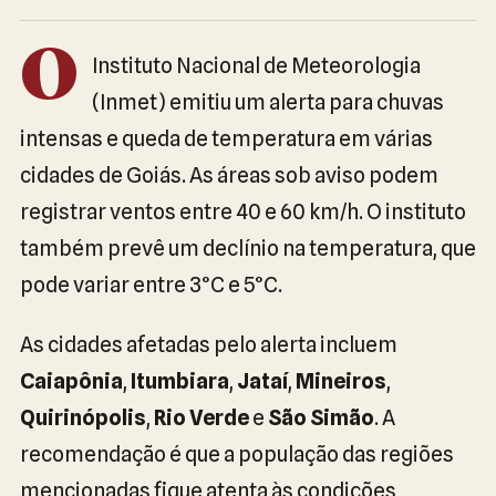
O
Instituto Nacional de Meteorologia
(Inmet) emitiu um alerta para chuvas
intensas e queda de temperatura em várias
cidades de Goiás. As áreas sob aviso podem
registrar ventos entre 40 e 60 km/h. O instituto
também prevê um declínio na temperatura, que
pode variar entre 3°C e 5°C.
As cidades afetadas pelo alerta incluem
Caiapônia
,
Itumbiara
,
Jataí
,
Mineiros
,
Quirinópolis
,
Rio Verde
e
São Simão
. A
recomendação é que a população das regiões
mencionadas fique atenta às condições