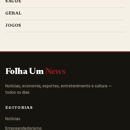
SAÚDE
GERAL
JOGOS
Folha Um
News
Notícias, economia, esportes, entretenimento e cultura —
todos os dias
EDITORIAS
Notícias
Empreendedorismo