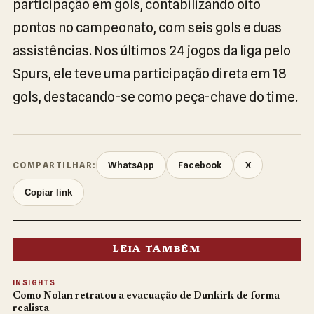
participação em gols, contabilizando oito
pontos no campeonato, com seis gols e duas
assistências. Nos últimos 24 jogos da liga pelo
Spurs, ele teve uma participação direta em 18
gols, destacando-se como peça-chave do time.
WhatsApp
Facebook
X
COMPARTILHAR:
Copiar link
LEIA TAMBÉM
INSIGHTS
Como Nolan retratou a evacuação de Dunkirk de forma
realista