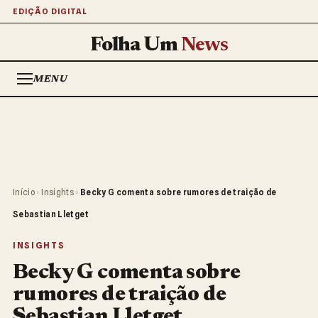
EDIÇÃO DIGITAL
Folha Um
News
MENU
Início
›
Insights
›
Becky G comenta sobre rumores de traição de
Sebastian Lletget
INSIGHTS
Becky G comenta sobre
rumores de traição de
Sebastian Lletget