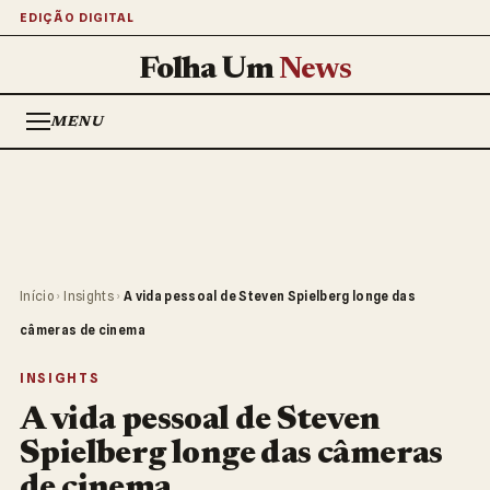
EDIÇÃO DIGITAL
Folha Um
News
MENU
Início
›
Insights
›
A vida pessoal de Steven Spielberg longe das
câmeras de cinema
INSIGHTS
A vida pessoal de Steven
Spielberg longe das câmeras
de cinema