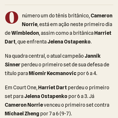
O
número um do tênis britânico,
Cameron
Norrie
, está em ação neste primeiro dia
de
Wimbledon
, assim como a britânica
Harriet
Dart
, que enfrenta
Jelena Ostapenko
.
Na quadra central, o atual campeão
Jannik
Sinner
perdeu o primeiro set de sua defesa de
título para
Miomir Kecmanovic
por 6 a 4.
Em Court One,
Harriet Dart
perdeu o primeiro
set para
Jelena Ostapenko
por 6 a 3. Já
Cameron Norrie
venceu o primeiro set contra
Michael Zheng
por 7 a 6 (9-7).