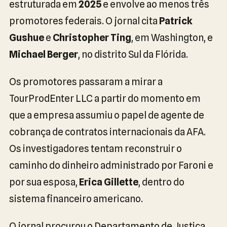
estruturada em
2025
e envolve ao menos três
promotores federais. O jornal cita
Patrick
Gushue
e
Christopher Ting
, em Washington, e
Michael Berger
, no distrito Sul da Flórida.
Os promotores passaram a mirar a
TourProdEnter LLC a partir do momento em
que a empresa assumiu o papel de agente de
cobrança de contratos internacionais da AFA.
Os investigadores tentam reconstruir o
caminho do dinheiro administrado por Faroni e
por sua esposa,
Erica Gillette
, dentro do
sistema financeiro americano.
O jornal procurou o Departamento de Justiça