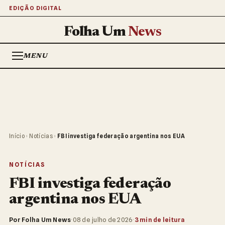
EDIÇÃO DIGITAL
Folha Um
News
MENU
Início
›
Notícias
›
FBI investiga federação argentina nos EUA
NOTÍCIAS
FBI investiga federação
argentina nos EUA
Por Folha Um News
·
08 de julho de 2026
·
3 min de leitura