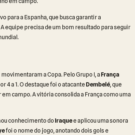
nho em campo.
ivo para a Espanha, que busca garantir a
l. A equipe precisa de um bom resultado para seguir
undial.
s movimentaram a Copa. Pelo Grupo I, a
França
or 4 a 1. O destaque foi o atacante
Dembelé
, que
or em campo. A vitória consolida a França como uma
ou conhecimento do
Iraque
e aplicou uma sonora
ye
foi o nome do jogo, anotando dois gols e