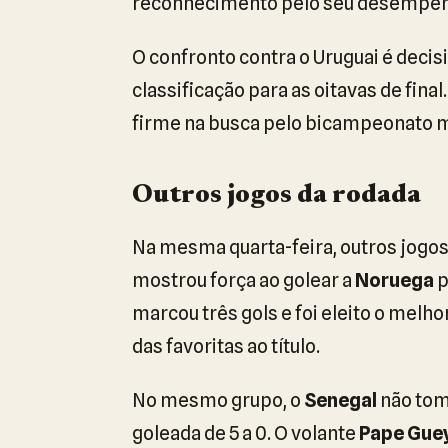
reconhecimento pelo seu desempe
O confronto contra o Uruguai é decis
classificação para as oitavas de fina
firme na busca pelo bicampeonato m
Outros jogos da rodada
Na mesma quarta-feira, outros jogo
mostrou força ao golear a
Noruega
p
marcou três gols e foi eleito o melh
das favoritas ao título.
No mesmo grupo, o
Senegal
não tom
goleada de 5 a 0. O volante
Pape Gue