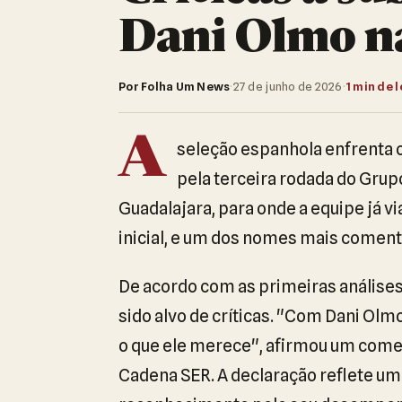
Dani Olmo na
Por Folha Um News
·
27 de junho de 2026
·
1 min de l
A
seleção espanhola enfrenta o
pela terceira rodada do Grup
Guadalajara, para onde a equipe já v
inicial, e um dos nomes mais coment
De acordo com as primeiras análises 
sido alvo de críticas. "Com Dani Olmo
o que ele merece", afirmou um comen
Cadena SER. A declaração reflete um