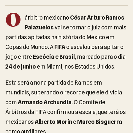
O
árbitro mexicano
César Arturo Ramos
Palazuelos
vai se tornar o juiz com mais
partidas apitadas na história do México em
Copas do Mundo. A
FIFA
o escalou para apitar o
jogo entre
Escócia e Brasil
, marcado para o dia
24 de junho
em Miami, nos Estados Unidos.
Esta será a nona partida de Ramos em
mundiais, superando o recorde que ele dividia
com
Armando Archundia
. O Comitê de
Árbitros da FIFA confirmou a escala, que terá os
mexicanos
Alberto Morín
e
Marco Bisguerra
como auxiliares.