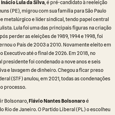
 Inácio Lula da Silva
, é pré-candidato à reeleição
ns (PE), migrou com sua família para São Paulo
e metalúrgico e líder sindical, tendo papel central
ista. Lula foi uma das principais figuras na criação
ós perder as eleições de 1989, 1994 e 1998, foi
vernou o País de 2003 a 2010. Novamente eleito em
 Executivo até o final de 2026. Em 2018, no
l presidente foi condenado a nove anos e seis
va e lavagem de dinheiro. Chegou a ficar preso
deral (STF) anulou, em 2021, todas as condenações
no processo.
ir Bolsonaro,
Flávio Nantes Bolsonaro
é
 Rio de Janeiro. O Partido Liberal (PL) o escolheu