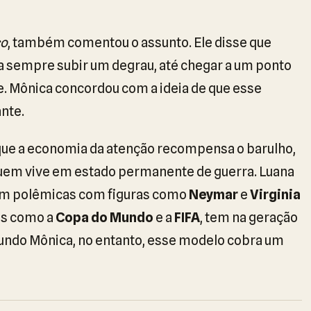
co
, também comentou o assunto. Ele disse que
 sempre subir um degrau, até chegar a um ponto
. Mônica concordou com a ideia de que esse
nte.
 que a economia da atenção recompensa o barulho,
uem vive em estado permanente de guerra. Luana
 em polêmicas com figuras como
Neymar
e
Virginia
as como a
Copa do Mundo
e a
FIFA
, tem na geração
undo Mônica, no entanto, esse modelo cobra um