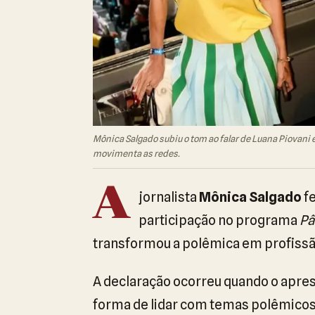
Mônica Salgado subiu o tom ao falar de Luana Piovani e
movimenta as redes.
A
jornalista
Mônica Salgado
fe
participação no programa
Pâ
transformou a polêmica em profissão
A declaração ocorreu quando o apre
forma de lidar com temas polêmicos