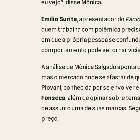
eu vejo", disse Mônica.
Emílio Surita
, apresentador do
Pâni
quem trabalha com polêmica precisa
em que a própria pessoa se confunde
comportamento pode se tornar vicia
A análise de Mônica Salgado aponta
mas o mercado pode se afastar de q
Piovani, conhecida por se envolver
Fonseca
, além de opinar sobre tem
de assunto uma de suas marcas. Seg
preço.