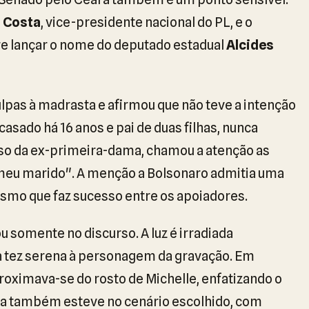
a Costa
, vice-presidente nacional do PL, e o
ere lançar o nome do deputado estadual
Alcides
ulpas à madrasta e afirmou que não teve a intenção
casado há 16 anos e pai de duas filhas, nunca
so da ex-primeira-dama, chamou a atenção as
"meu marido". A menção a Bolsonaro admitia uma
ismo que faz sucesso entre os apoiadores.
u somente no discurso. A luz é irradiada
a tez serena à personagem da gravação. Em
oximava-se do rosto de Michelle, enfatizando o
ma também esteve no cenário escolhido, com