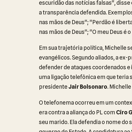
escuridão das notícias falsas", diss
a transparência defendida. Exemplos
nas mãos de Deus"; "Perdão é liberta
nas mãos de Deus"; "O meu Deus é o 
Em sua trajetória política, Michelle
evangélicos. Segundo aliados, a ex-p
defender de ataques coordenados e i
uma ligação telefônica em que teria 
presidente
Jair Bolsonaro
. Michelle
O telefonema ocorreu em um context
era contra a aliança do PL com
Ciro 
seu marido. Ela defendia o nome do
governo do Estado. A candidatura a