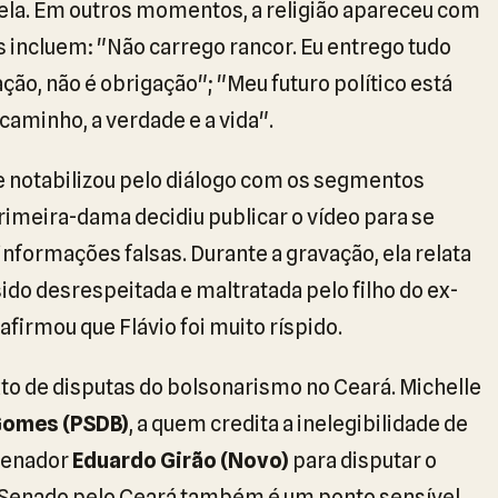
e ela. Em outros momentos, a religião apareceu com
 incluem: "Não carrego rancor. Eu entrego tudo
ção, não é obrigação"; "Meu futuro político está
caminho, a verdade e a vida".
 se notabilizou pelo diálogo com os segmentos
rimeira-dama decidiu publicar o vídeo para se
nformações falsas. Durante a gravação, ela relata
sido desrespeitada e maltratada pelo filho do ex-
 afirmou que Flávio foi muito ríspido.
o de disputas do bolsonarismo no Ceará. Michelle
Gomes (PSDB)
, a quem credita a inelegibilidade de
 senador
Eduardo Girão (Novo)
para disputar o
o Senado pelo Ceará também é um ponto sensível.