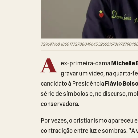
729697168 18601772788049645 3266216731972790488
A
ex-primeira-dama
Michelle 
gravar um vídeo, na quarta-fe
candidato à Presidência
Flávio Bols
série de símbolos e, no discurso, mob
conservadora.
Por vezes, o cristianismo apareceu 
contradição entre luz e sombras. "A 