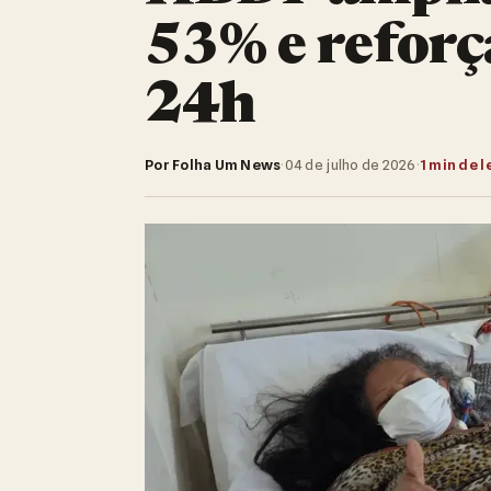
53% e refor
24h
Por Folha Um News
·
04 de julho de 2026
·
1 min de l