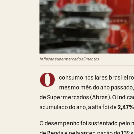
inflacao supermercado alimentos
O
consumo nos lares brasileir
mesmo mês do ano passado, 
de Supermercados (Abras). O indic
acumulado do ano, a alta foi de
2,47%
O desempenho foi sustentado pelo me
de Renda e pela antecipação do 13º sa