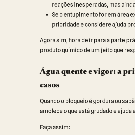
reações inesperadas, mas ainda
Se o entupimento for em área e
prioridade e considere ajuda pro
Agora sim, hora de ir para a parte pr
produto químico de um jeito que res
Água quente e vigor: a pr
casos
Quando o bloqueio é gordura ou sabã
amolece o que está grudado e ajuda a 
Faça assim: