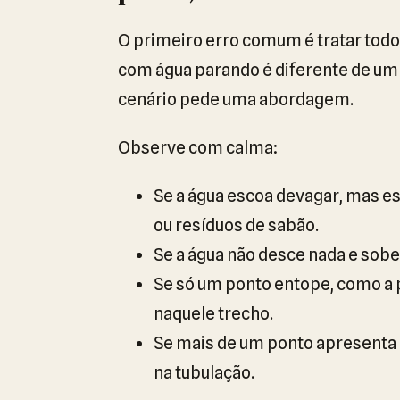
O primeiro erro comum é tratar todo
com água parando é diferente de um 
cenário pede uma abordagem.
Observe com calma:
Se a água escoa devagar, mas e
ou resíduos de sabão.
Se a água não desce nada e sobe 
Se só um ponto entope, como a 
naquele trecho.
Se mais de um ponto apresenta 
na tubulação.