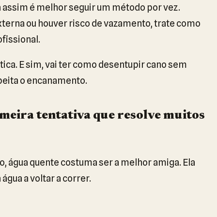
 assim é melhor seguir um método por vez.
xterna ou houver risco de vazamento, trate como
fissional.
ática. E sim, vai ter como desentupir cano sem
peita o encanamento.
imeira tentativa que resolve muitos
o, água quente costuma ser a melhor amiga. Ela
água a voltar a correr.