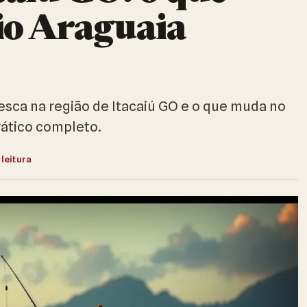
io Araguaia
sca na região de Itacaiú GO e o que muda no
rático completo.
 leitura