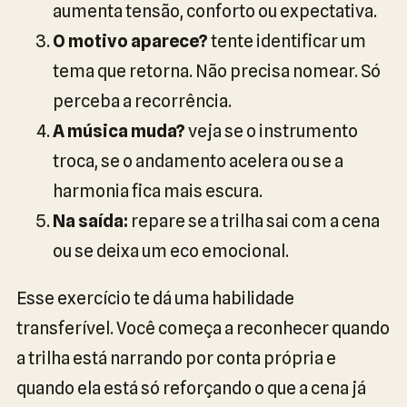
aumenta tensão, conforto ou expectativa.
O motivo aparece?
tente identificar um
tema que retorna. Não precisa nomear. Só
perceba a recorrência.
A música muda?
veja se o instrumento
troca, se o andamento acelera ou se a
harmonia fica mais escura.
Na saída:
repare se a trilha sai com a cena
ou se deixa um eco emocional.
Esse exercício te dá uma habilidade
transferível. Você começa a reconhecer quando
a trilha está narrando por conta própria e
quando ela está só reforçando o que a cena já