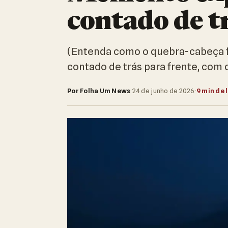
contado de t
(Entenda como o quebra-cabeça f
contado de trás para frente, com 
Por Folha Um News
·
24 de junho de 2026
·
9 min de 