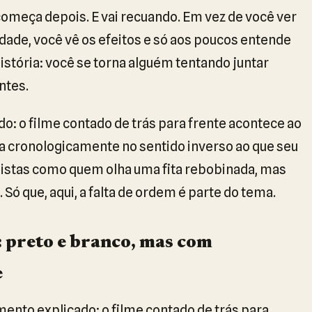
omeça depois. E vai recuando. Em vez de você ver
dade, você vê os efeitos e só aos poucos entende
história: você se torna alguém tentando juntar
ntes.
 o filme contado de trás para frente acontece ao
ça cronologicamente no sentido inverso ao que seu
istas como quem olha uma fita rebobinada, mas
 Só que, aqui, a falta de ordem é parte do tema.
: preto e branco, mas com
e
nto explicado: o filme contado de trás para