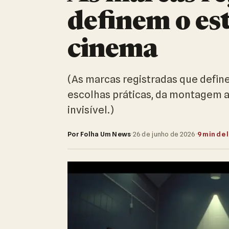
definem o est
cinema
(As marcas registradas que defi
escolhas práticas, da montagem 
invisível.)
Por Folha Um News
·
26 de junho de 2026
·
9 min de 