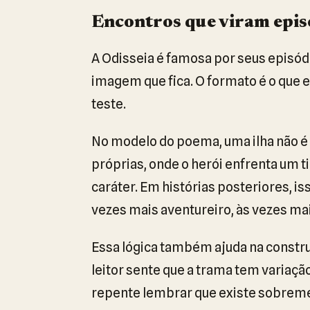
Encontros que viram episó
A Odisseia é famosa por seus episó
imagem que fica. O formato é o que e
teste.
No modelo do poema, uma ilha não é 
próprias, onde o herói enfrenta um t
caráter. Em histórias posteriores, 
vezes mais aventureiro, às vezes mai
Essa lógica também ajuda na construç
leitor sente que a trama tem variaç
repente lembrar que existe sobremes