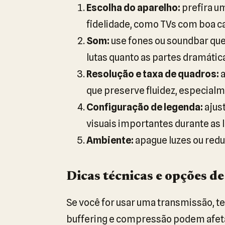
Escolha do aparelho:
prefira u
fidelidade, como TVs com boa c
Som:
use fones ou soundbar que
lutas quanto as partes dramátic
Resolução e taxa de quadros:
a
que preserve fluidez, especial
Configuração de legenda:
ajus
visuais importantes durante as l
Ambiente:
apague luzes ou reduz
Dicas técnicas e opções d
Se você for usar uma transmissão, te
buffering e compressão podem afeta