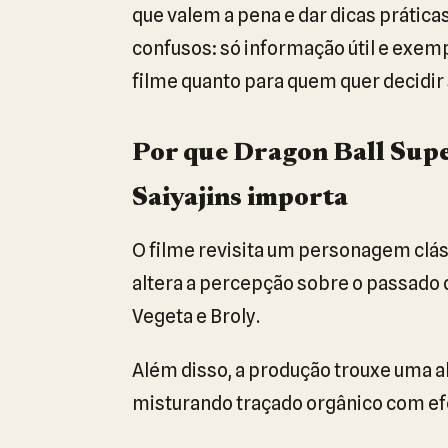
que valem a pena e dar dicas prática
confusos: só informação útil e exemp
filme quanto para quem quer decidir s
Por que Dragon Ball Supe
Saiyajins importa
O filme revisita um personagem clássi
altera a percepção sobre o passado d
Vegeta e Broly.
Além disso, a produção trouxe uma 
misturando traçado orgânico com efe