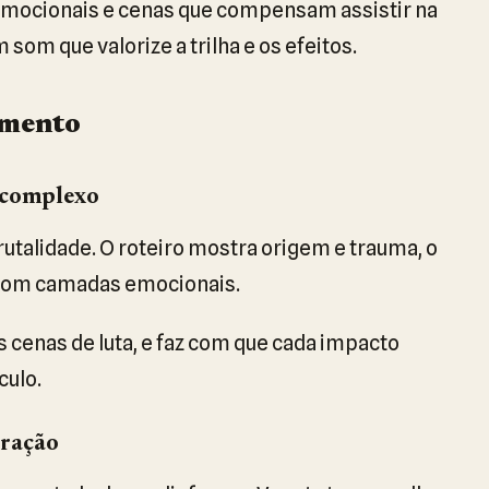
s emocionais e cenas que compensam assistir na
som que valorize a trilha e os efeitos.
imento
 complexo
utalidade. O roteiro mostra origem e trauma, o
com camadas emocionais.
as cenas de luta, e faz com que cada impacto
culo.
eração