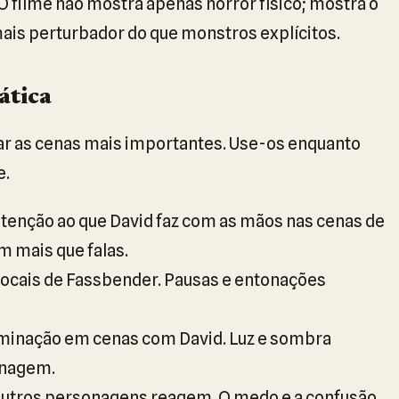
 O filme não mostra apenas horror físico; mostra o
mais perturbador do que monstros explícitos.
ática
sar as cenas mais importantes. Use-os enquanto
e.
tenção ao que David faz com as mãos nas cenas de
m mais que falas.
vocais de Fassbender. Pausas e entonações
uminação em cenas com David. Luz e sombra
onagem.
utros personagens reagem. O medo e a confusão