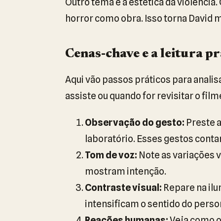
Outro tema é a estética da violência.
horror como obra. Isso torna David 
Cenas-chave e a leitura pr
Aqui vão passos práticos para anali
assiste ou quando for revisitar o film
Observação do gesto:
Preste a
laboratório. Esses gestos conta
Tom de voz:
Note as variações 
mostram intenção.
Contraste visual:
Repare na il
intensificam o sentido do pers
Reações humanas:
Veja como o