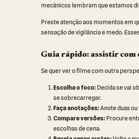
mecânicos lembram que estamos dia
Preste atenção aos momentos em que 
sensação de vigilância e medo. Esse
Guia rápido: assistir com 
Se quer ver o filme com outra perspe
Escolha o foco:
Decida se vai ob
se sobrecarregar.
Faça anotações:
Anote duas ou 
Compare versões:
Procure entr
escolhas de cena.
Reveja cenas curtas:
Volte a m