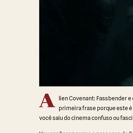
A
lien Covenant: Fassbender e
primeira frase porque este é 
você saiu do cinema confuso ou fascin