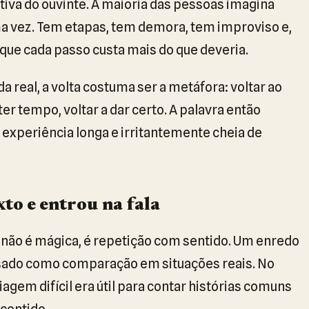
iva do ouvinte. A maioria das pessoas imagina
a vez. Tem etapas, tem demora, tem improviso e,
ue cada passo custa mais do que deveria.
da real, a volta costuma ser a metáfora: voltar ao
 ter tempo, voltar a dar certo. A palavra então
 experiência longa e irritantemente cheia de
xto e entrou na fala
ão é mágica, é repetição com sentido. Um enredo
usado como comparação em situações reais. No
agem difícil era útil para contar histórias comuns
contido.