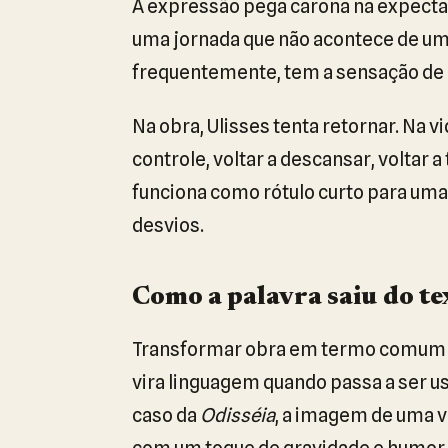
A expressão pega carona na expectat
uma jornada que não acontece de um
frequentemente, tem a sensação de q
Na obra, Ulisses tenta retornar. Na vi
controle, voltar a descansar, voltar a
funciona como rótulo curto para uma
desvios.
Como a palavra saiu do te
Transformar obra em termo comum n
vira linguagem quando passa a ser 
caso da
Odisséia
, a imagem de uma vi
com um toque de gravidade e humor 