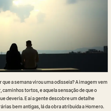
r que a semana virou uma odisseia? A imagem vem
er, caminhos tortos, e aquela sensação de que o
ue deveria. E aí a gente descobre um detalhe
rárias bem antigas, lá da obra atribuída a Homero.