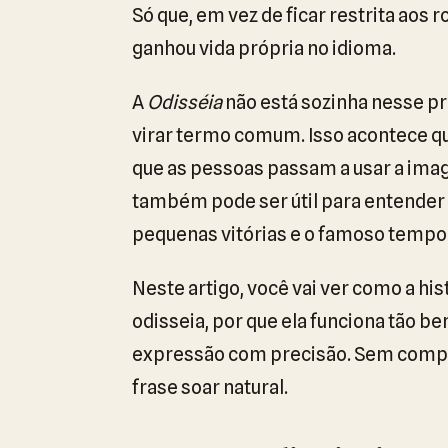
Só que, em vez de ficar restrita aos r
ganhou vida própria no idioma.
A
Odisséia
não está sozinha nesse p
virar termo comum. Isso acontece q
que as pessoas passam a usar a image
também pode ser útil para entender o
pequenas vitórias e o famoso tempo
Neste artigo, você vai ver como a his
odisseia, por que ela funciona tão b
expressão com precisão. Sem compli
frase soar natural.