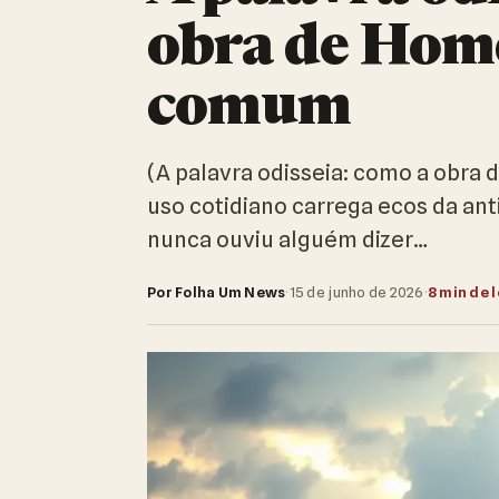
obra de Hom
comum
(A palavra odisseia: como a obr
uso cotidiano carrega ecos da an
nunca ouviu alguém dizer…
Por Folha Um News
·
15 de junho de 2026
·
8 min de l