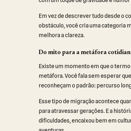
Em vez de descrever tudo desde o co
obstáculo, você cria uma categoria m
melhora a clareza.
Do mito para a metáfora cotidia
Existe um momento em que o termo dei
metáfora. Você fala sem esperar que
reconheçam o padrão: percurso long
Esse tipo de migração acontece qua
para atravessar gerações. E a histór
dificuldades, encaixou bem em cult
aventuras.